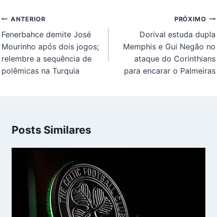
Navegação
ANTERIOR
PRÓXIMO
de
Fenerbahce demite José
Dorival estuda dupla
Post
Mourinho após dois jogos;
Memphis e Gui Negão no
relembre a sequência de
ataque do Corinthians
polêmicas na Turquia
para encarar o Palmeiras
Posts Similares