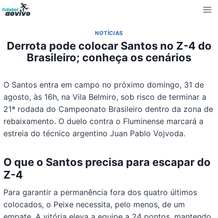
Pular
para
o
NOTÍCIAS
Conteúdo
Derrota pode colocar Santos no Z-4 do
Brasileiro; conheça os cenários
O Santos entra em campo no próximo domingo, 31 de
agosto, às 16h, na Vila Belmiro, sob risco de terminar a
21ª rodada do Campeonato Brasileiro dentro da zona de
rebaixamento. O duelo contra o Fluminense marcará a
estreia do técnico argentino Juan Pablo Vojvoda.
O que o Santos precisa para escapar do
Z-4
Para garantir a permanência fora dos quatro últimos
colocados, o Peixe necessita, pelo menos, de um
empate. A vitória eleva a equipe a 24 pontos, mantendo