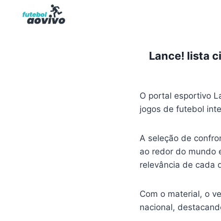
Pular
para
o
Conteúdo
Lance! lista c
O portal esportivo L
jogos de futebol in
A seleção de confron
ao redor do mundo e
relevância de cada 
Com o material, o v
nacional, destacan