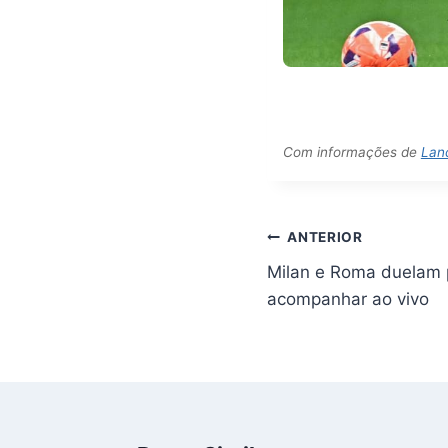
Com informações de
Lan
Navegação
ANTERIOR
de
Milan e Roma duelam p
Post
acompanhar ao vivo