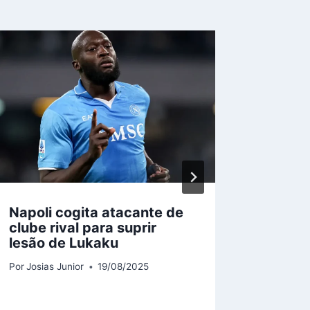
Napoli cogita atacante de
Antony
clube rival para suprir
Muniqu
lesão de Lukaku
definit
Por
Josias Junior
19/08/2025
Por
Josias