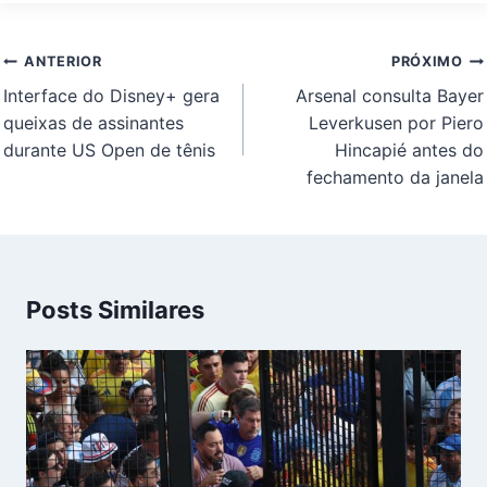
Navegação
ANTERIOR
PRÓXIMO
de
Interface do Disney+ gera
Arsenal consulta Bayer
Post
queixas de assinantes
Leverkusen por Piero
durante US Open de tênis
Hincapié antes do
fechamento da janela
Posts Similares