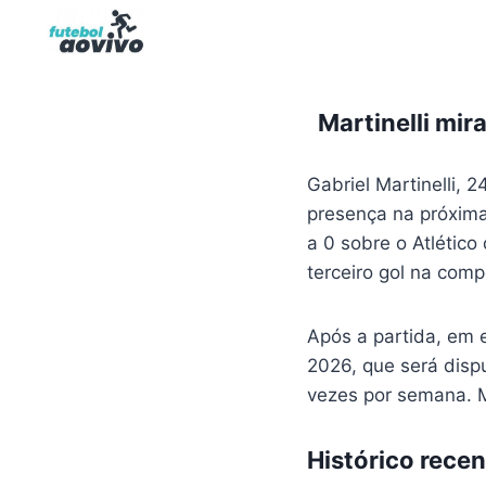
Pular
para
o
Conteúdo
Martinelli mir
Gabriel Martinelli, 
presença na próxima
a 0 sobre o Atlético
terceiro gol na comp
Após a partida, em 
2026, que será dis
vezes por semana. M
Histórico rece