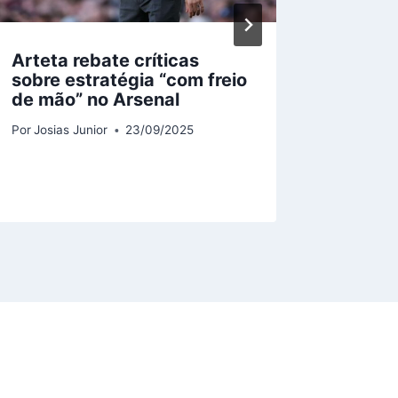
Arteta rebate críticas
CEO d
sobre estratégia “com freio
que Er
de mão” no Arsenal
propos
aparec
Por
Josias Junior
23/09/2025
docum
Por
Josias