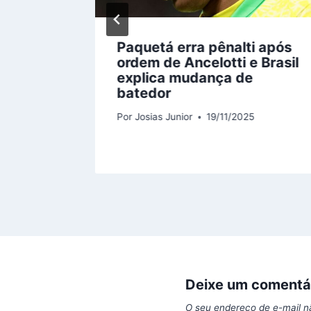
do
Paquetá erra pênalti após
lso
ordem de Ancelotti e Brasil
ís de
explica mudança de
batedor
5
Por
Josias Junior
19/11/2025
Deixe um comentá
O seu endereço de e-mail n