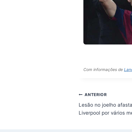
Com informações de
Lan
Navegação
ANTERIOR
de
Lesão no joelho afast
Post
Liverpool por vários 