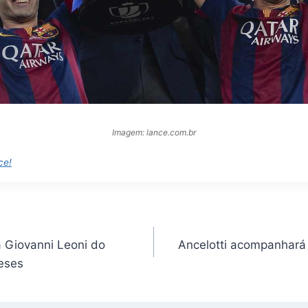
Imagem: lance.com.br
ce!
a Giovanni Leoni do
Ancelotti acompanhará
meses