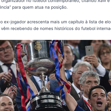
l organizador no futebol contemporâneo, citando Xavi e
lência” para quem atua na posição.
 ex-jogador acrescenta mais um capítulo à lista de elo
 vêm recebendo de nomes históricos do futebol internac