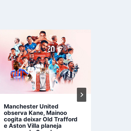
Manchester United
Sound
observa Kane, Mainoo
invest
cogita deixar Old Trafford
possív
e Aston Villa planeja
Por
Josias