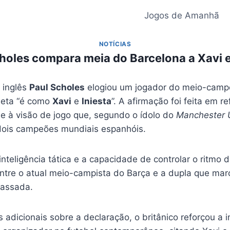
Jogos de Amanhã
NOTÍCIAS
holes compara meia do Barcelona a Xavi e
 inglês
Paul Scholes
elogiou um jogador do meio-cam
leta “é como
Xavi
e
Iniesta
”. A afirmação foi feita em r
 e à visão de jogo que, segundo o ídolo do
Manchester 
 dois campeões mundiais espanhóis.
nteligência tática e a capacidade de controlar o ritmo 
tre o atual meio-campista do Barça e a dupla que mar
passada.
 adicionais sobre a declaração, o britânico reforçou a 