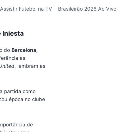
Assistir Futebol na TV
Brasileirão 2026 Ao Vivo
 Iniesta
po do
Barcelona
,
eferência às
United
, lembram as
da partida como
cou época no clube
importância de