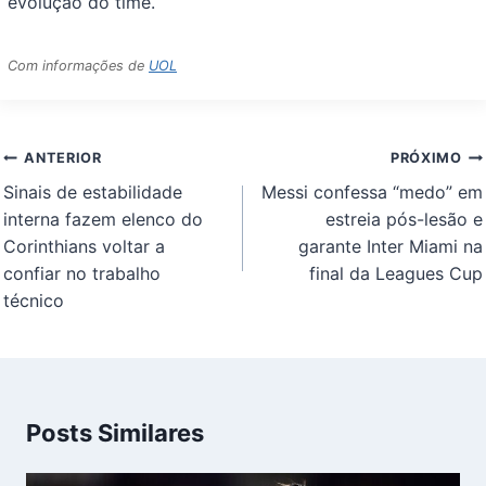
evolução do time.
Com informações de
UOL
Navegação
ANTERIOR
PRÓXIMO
de
Sinais de estabilidade
Messi confessa “medo” em
Post
interna fazem elenco do
estreia pós-lesão e
Corinthians voltar a
garante Inter Miami na
confiar no trabalho
final da Leagues Cup
técnico
Posts Similares